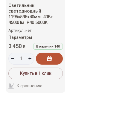
Светильник
светодиодный
1195х595х40мм. 40Вт
4500Лм IP40 5000К
Артикул:
нет
Параметры
3 450
₽
В наличии
140
Купить в 1 клик
К сравнению