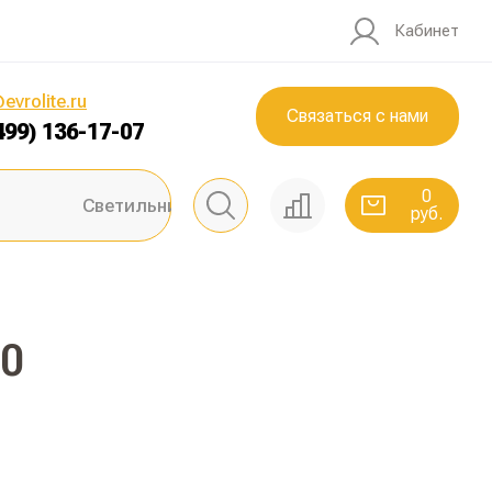
Кабинет
0
руб.
evrolite.ru
Связаться с нами
499) 136-17-07
0
Светильники ЖКХ
руб.
20