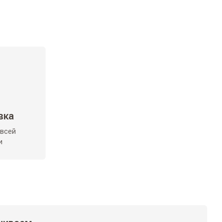
вка
 всей
и