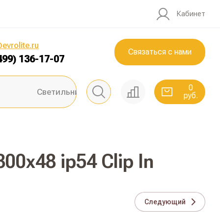
Кабинет
0
руб.
evrolite.ru
Связаться с нами
499) 136-17-07
0
Светильники ЖКХ
руб.
0х48 ip54 Clip In
Следующий