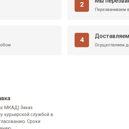
Мы перезва
2
Перезваниваем в
Доставляем
4
собом
Осуществляем до
авка
ах МКАД) Заказ
су курьерской службой в
огласованию. Сроки
ванию