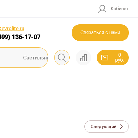
Кабинет
0
руб.
evrolite.ru
Связаться с нами
499) 136-17-07
0
Светильники ЖКХ
руб.
Следующий