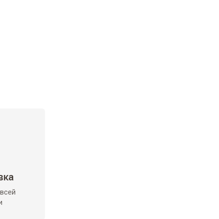
вка
 всей
и