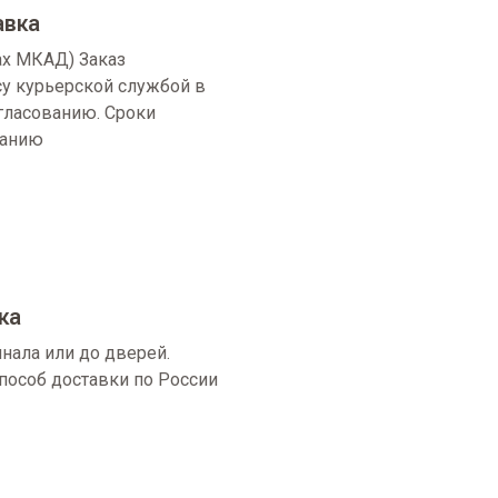
авка
ах МКАД) Заказ
су курьерской службой в
огласованию. Сроки
ванию
ка
нала или до дверей.
пособ доставки по России