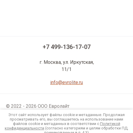
+7 499-136-17-07
г. Москва, ул. Иркутская,
11/1
info@evrolite.ru
© 2022 - 2026 ООО Евролайт
Политика конфиденциальности
Этот сайт использует файлы cookie и метаданные. Продолжая
просматривать его, вы соглашаетесь на использование нами
файлов cookie и метаданных в соответствии с
Политикой
Мегагрупп.ру
конфиденциальности
(согласно категориям и целям обработки ПД,
поименованным в п. 4.3)