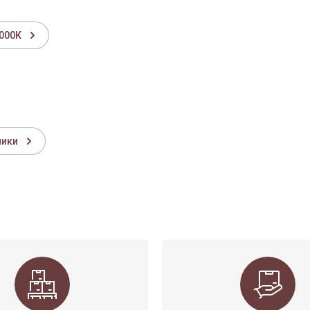
3000К
ники