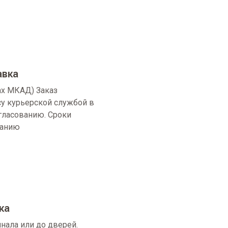
авка
ах МКАД) Заказ
су курьерской службой в
огласованию. Сроки
ванию
ка
нала или до дверей.