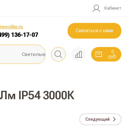
Кабинет
0
руб.
evrolite.ru
Связаться с нами
499) 136-17-07
0
Светильники ЖКХ
руб.
Лм IP54 3000К
Следующий