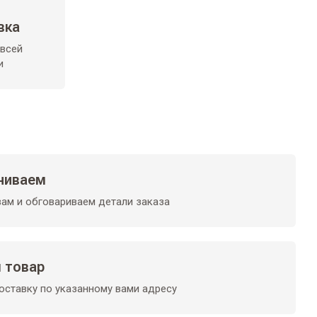
вка
 всей
и
ниваем
ам и обговариваем детали заказа
 товар
ставку по указанному вами адресу