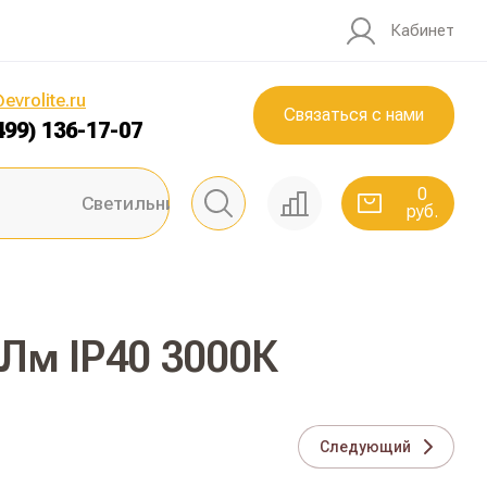
Кабинет
0
руб.
evrolite.ru
Связаться с нами
499) 136-17-07
0
Светильники ЖКХ
руб.
Лм IP40 3000К
Следующий