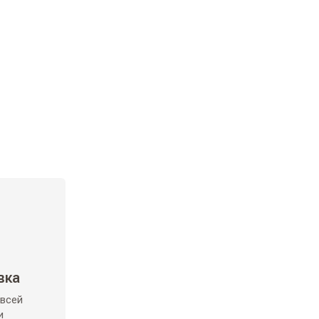
вка
 всей
и