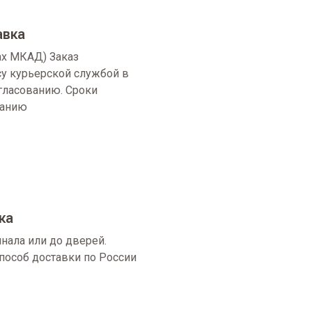
авка
ах МКАД) Заказ
су курьерской службой в
огласованию. Сроки
ванию
ка
нала или до дверей.
пособ доставки по России