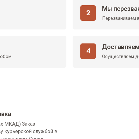
Мы перезва
2
Перезваниваем в
Доставляем
4
собом
Осуществляем до
авка
ах МКАД) Заказ
су курьерской службой в
огласованию. Сроки