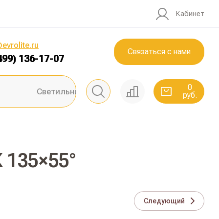
Кабинет
0
руб.
evrolite.ru
Связаться с нами
499) 136-17-07
0
Светильники ЖКХ
руб.
 135×55°
Следующий