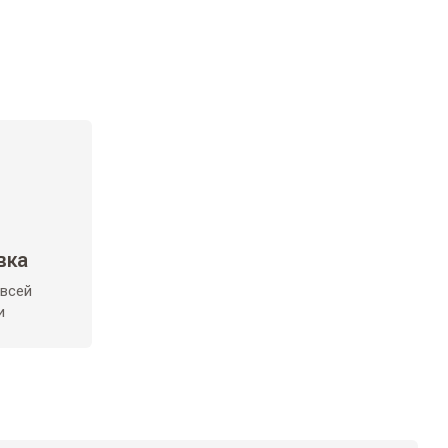
вка
 всей
и