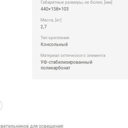
Габаритные размеры, не более, [мм]
440×158×103
Масса, [кг]
2,7
Тип крепления
Консольный
Материал оптического элемента
УФ-стабилизированный
поликарбонат
ветильников для освещения: